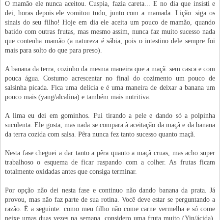
O mamão ele nunca aceitou. Cuspia, fazia careta... E no dia que insisti e
dei, horas depois ele vomitou tudo, junto com a mamada. Lição: siga os
sinais do seu filho! Hoje em dia ele aceita um pouco de mamão, quando
batido com outras frutas, mas mesmo assim, nunca faz muito sucesso nada
que contenha mamão (a natureza é sábia, pois o intestino dele sempre foi
mais para solto do que para preso).
A banana da terra, cozinho da mesma maneira que a maçã: sem casca e com
pouca água. Costumo acrescentar no final do cozimento um pouco de
salsinha picada. Fica uma delícia e é uma maneira de deixar a banana um
pouco mais (yang/alcalina) e também mais nutritiva.
A lima eu dei em gominhos. Fui tirando a pele e dando só a polpinha
suculenta. Ele gosta, mas nada se compara à aceitação da maçã e da banana
da terra cozida com salsa. Pêra nunca fez tanto sucesso quanto maçã.
Nesta fase cheguei a dar tanto a pêra quanto a maçã cruas, mas acho super
trabalhoso o esquema de ficar raspando com a colher. As frutas ficam
totalmente oxidadas antes que consiga terminar.
Por opção não dei nesta fase e continuo não dando banana da prata. Já
provou, mas não faz parte de sua rotina. Você deve estar se perguntando a
razão. É a seguinte: como meu filho não come carne vermelha e só come
peixe umas duas vezes na semana, considero uma fruta muito (Yin/ácida),