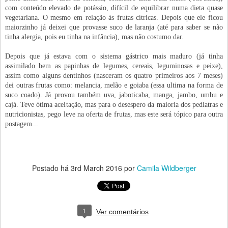
com conteúdo elevado de potássio, difícil de equilibrar numa dieta quase
vegetariana. O mesmo em relação às frutas cítricas. Depois que ele ficou
maiorzinho já deixei que provasse suco de laranja (até para saber se não
tinha alergia, pois eu tinha na infância), mas não costumo dar.
Depois que já estava com o sistema gástrico mais maduro (já tinha
assimilado bem as papinhas de legumes, cereais, leguminosas e peixe),
assim como alguns dentinhos (nasceram os quatro primeiros aos 7 meses)
dei outras frutas como: melancia, melão e goiaba (essa ultima na forma de
suco coado). Já provou também uva, jaboticaba, manga, jambo, umbu e
cajá. Teve ótima aceitação, mas para o desespero da maioria dos pediatras e
nutricionistas, pego leve na oferta de frutas, mas este será tópico para outra
postagem...
Postado há
3rd March 2016
por
Camila Wildberger
1
Ver comentários