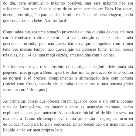
do dia, para estimular o máximo possível, mas esse máximo não era
suficiente. Isso sem falar a parte de eu estar sozinha em Belo Horizonte,
doente, sem ninguém para cuidar de mim e mãe de primeira viagem, tendo
que cuidar de um bebê. Não foi fácil!
Como sabia que era uma situação provisória e uma questão de dias até meu
corpo combater o vírus e retornar à sua produção de leite normal, não
queria dar formula, pois não queria dar nada que competisse com o meu
leite. Ao mesmo tempo, não queria que ele passasse fome. Então, nesses
três dias, dei 1/4 de uma maçã cozida, amassadinha com a colher.
Foi interessante ver o seu instinto de mastigar e deglutir dele ainda tão
pequeno, mas graças a Deus, após três dias minha produção de leite voltou
ao normal e só precisei complementar a alimentação dele com comida
(iniciei com fruta), quando ele já tinha cinco meses e uma semana (falei
sobre isso no último post).
As primeiras coisas que ofereci foram água de coco e em outra ocasião
suco de laranja-lima, no intervalo entre as mamadas matinais, como
expliquei na postagem anterior. A quantidade inicial foi de 50ml e servi na
mamadeira. Como ele sempre teve muita propensão à regurgitar, ocorreu
de colocar tudo para fora na sequência. Então decidi não dar mais nenhum
líquido a não ser meu próprio leite.