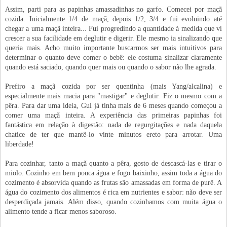
Assim, parti para as papinhas amassadinhas no garfo. Comecei por maçã
cozida. Inicialmente 1/4 de maçã, depois 1/2, 3/4 e fui evoluindo até
chegar a uma maçã inteira... Fui progredindo a quantidade à medida que vi
crescer a sua facilidade em deglutir e digerir. Ele mesmo ia sinalizando que
queria mais. Acho muito importante buscarmos ser mais intuitivos para
determinar o quanto deve comer o bebê: ele costuma sinalizar claramente
quando está saciado, quando quer mais ou quando o sabor não lhe agrada.
Prefiro a maçã cozida por ser quentinha (mais Yang/alcalina) e
especialmente mais macia para "mastigar" e deglutir. Fiz o mesmo com a
pêra. Para dar uma ideia, Gui já tinha mais de 6 meses quando começou a
comer uma maçã inteira. A experiência das primeiras papinhas foi
fantástica em relação à digestão: nada de regurgitações e nada daquela
chatice de ter que mantê-lo vinte minutos ereto para arrotar. Uma
liberdade!
Para cozinhar, tanto a maçã quanto a pêra, gosto de descascá-las e tirar o
miolo. Cozinho em bem pouca água e fogo baixinho, assim toda a água do
cozimento é absorvida quando as frutas são amassadas em forma de purê. A
água do cozimento dos alimentos é rica em nutrientes e sabor: não deve ser
desperdiçada jamais. Além disso, quando cozinhamos com muita água o
alimento tende a ficar menos saboroso.