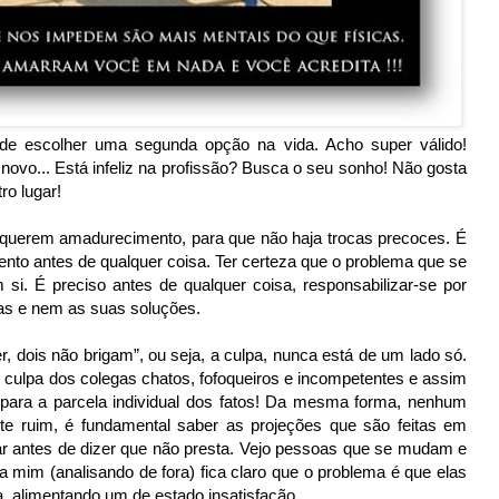
 de escolher uma segunda opção na vida. Acho super válido!
ovo... Está infeliz na profissão? Busca o seu sonho! Não gosta
o lugar!
querem amadurecimento, para que não haja trocas precoces. É
to antes de qualquer coisa. Ter certeza que o problema que se
 si. É preciso antes de qualquer coisa, responsabilizar-se por
mas e nem as suas soluções.
, dois não brigam”, ou seja, a culpa, nunca está de um lado só.
 culpa dos colegas chatos, fofoqueiros e incompetentes e assim
o para a parcela individual dos fatos! Da mesma forma, nenhum
nte ruim, é fundamental saber as projeções que são feitas em
ar antes de dizer que não presta. Vejo pessoas que se mudam e
mim (analisando de fora) fica claro que o problema é que elas
, alimentando um de estado insatisfação.