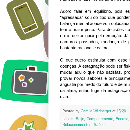
Adoro falar em equilíbrio, pois 
“apressada” sou do tipo que ponde
balança mental aonde vou colocando 
tem o maior peso. Para decisões cot
e me deixar guiar pela emoção. Já
namoros passados, mudança de pr
bastante racional e calma.
O que quero estimular com esse t
doenças. A estagnação pode ser físi
mudar aquilo que não satisfaz, prom
provar novos sabores e principalm
angústia por medo do futuro e de m
da alma, então fugir da estagnaçã
claro!
Posted by
Camila Wildberger
at
15:20
Labels:
Beijo
,
Comportamento
,
Energia
Relacionamentos
,
Saúde