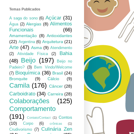
Temas Publicados
Açúcar
(31)
A saga do sono
(6)
Alimentos
Alergias
(8)
Água
(2)
Funcionais
(66)
Amamentação
(8)
Antioxidantes
(22)
Arquitetura
(21)
Argentina
(6)
Arte
(47)
Asma
(9)
Atendimento
Bahia
(2)
Atividade Física
(2)
Beijo
(197)
(48)
Beijo no
Padeiro?
(3)
Bem Vindo/Welcome
Bioquímica
(36)
Brasil
(24)
(7)
Bronquite
(9)
Cálcio
(9)
Camila
(176)
Câncer
(28)
Carboidrato
(34)
Carreira
(28)
Colaborações
(125)
Comportamento
(191)
Contos
Contato/Contact
(1)
(10)
Corpo
(6)
crônicas
(1)
Culinária Zen
Crudivorismo
(7)