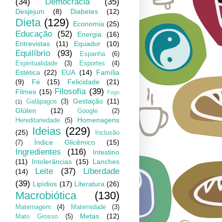
(34)
Democracia
(35)
Desjejum
(8)
Diabetes
(12)
Dieta
(129)
Economia
(25)
Educação
(52)
Energia
(16)
Entrevistas
(11)
Equador
(10)
Equilíbrio
(93)
Espanha
(6)
Espiritualidade
(3)
Esportes
(4)
Estética
(22)
EUA
(14)
Família
(9)
Fé
(15)
Felicidade
(21)
Filosofia
(39)
Filmes
(15)
Fogo
Gestação
(11)
Galápagos
(3)
(1)
Glúten
(12)
Google
(2)
Homenagens
Hereditariedade
(5)
Ideias
(229)
(25)
Inclusão
Índice Glicêmico
(15)
(7)
Ingredientes
(116)
Intestino
(11)
Intolerâncias
(15)
Lanches
Leite
(37)
Liberdade
(14)
(39)
Lipídios
(17)
Literatura
(26)
Macrobiótica
(130)
Maternagem
(4)
Maternidade
(3)
Metas
(12)
Mato Grosso
(5)