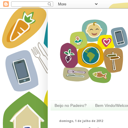
Beijo no Padeiro?
Bem Vindo/Welc
domingo, 1 de julho de 2012