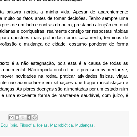
esta palavra norteia a minha vida. Apesar de aparentemente
ra muito os fatos antes de tomar decisões. Tenho sempre uma
prós de um lado e contras do outro, prestando atenção em qual
idianas e corriqueiras, realmente consigo ter respostas rápidas
 para questões mais profundas como: casamento, términos de
ofissão e mudança de cidade, costumo ponderar de forma
exto é a não estagnação, pois esta é a causa de todas as
ca ou mental. Não importa qual o tipo: é preciso movimentar-se,
over novidades na rotina, praticar atividades físicas, viajar,
ente não acomodar-se em situações que tragam insatisfação e
udanças. As piores doenças são alimentadas por um estado ruim
o é uma excelente forma de manter-se saudável, com juízo, é
,
Equilíbrio
,
Filosofia
,
Ideias
,
Macrobiótica
,
Mudanças
,