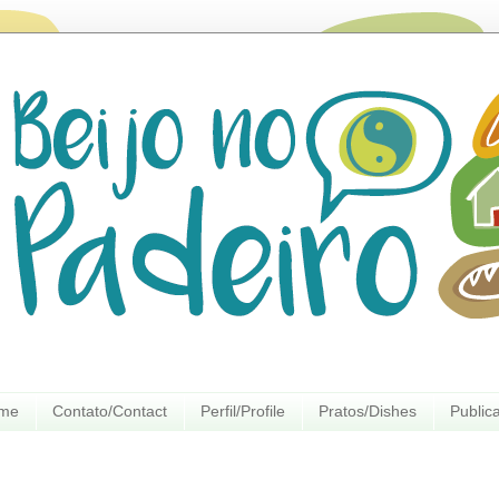
ome
Contato/Contact
Perfil/Profile
Pratos/Dishes
Public