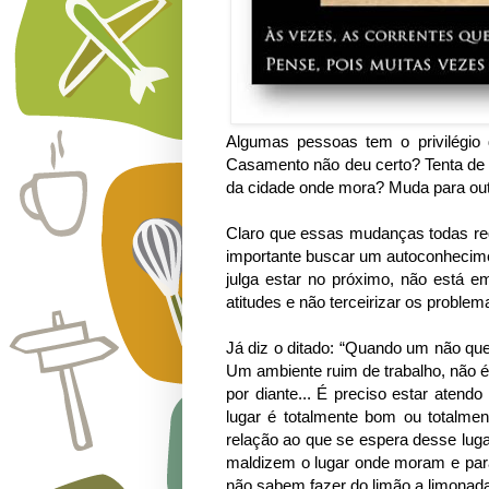
Algumas pessoas tem o privilégio
Casamento não deu certo? Tenta de n
da cidade onde mora? Muda para outr
Claro que essas mudanças todas re
importante buscar um autoconhecimen
julga estar no próximo, não está em
atitudes e não terceirizar os proble
Já diz o ditado: “Quando um não quer
Um ambiente ruim de trabalho, não é
por diante... É preciso estar atend
lugar é totalmente bom ou totalme
relação ao que se espera desse lug
maldizem o lugar onde moram e para 
não sabem fazer do limão a limonada