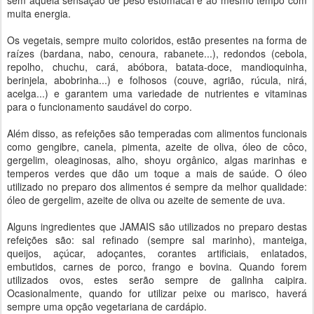
sem aquela sensação de peso estomacal e ao mesmo tempo com
muita energia.
Os vegetais, sempre muito coloridos, estão presentes na forma de
raízes (bardana, nabo, cenoura, rabanete...), redondos (cebola,
repolho, chuchu, cará, abóbora, batata-doce, mandioquinha,
berinjela, abobrinha...) e folhosos (couve, agrião, rúcula, nirá,
acelga...) e garantem uma variedade de nutrientes e vitaminas
para o funcionamento saudável do corpo.
Além disso, as refeições são temperadas com alimentos funcionais
como gengibre, canela, pimenta, azeite de oliva, óleo de côco,
gergelim, oleaginosas, alho, shoyu orgânico, algas marinhas e
temperos verdes que dão um toque a mais de saúde. O óleo
utilizado no preparo dos alimentos é sempre da melhor qualidade:
óleo de gergelim, azeite de oliva ou azeite de semente de uva.
Alguns ingredientes que JAMAIS são utilizados no preparo destas
refeições são: sal refinado (sempre sal marinho), manteiga,
queijos, açúcar, adoçantes, corantes artificiais, enlatados,
embutidos, carnes de porco, frango e bovina. Quando forem
utilizados ovos, estes serão sempre de galinha caipira.
Ocasionalmente, quando for utilizar peixe ou marisco, haverá
sempre uma opção vegetariana de cardápio.