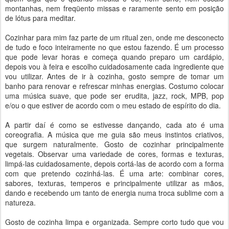
montanhas, nem freqüento missas e raramente sento em posição
de lótus para meditar.
Cozinhar para mim faz parte de um ritual zen, onde me desconecto
de tudo e foco inteiramente no que estou fazendo. É um processo
que pode levar horas e começa quando preparo um cardápio,
depois vou à feira e escolho cuidadosamente cada ingrediente que
vou utilizar. Antes de ir à cozinha, gosto sempre de tomar um
banho para renovar e refrescar minhas energias. Costumo colocar
uma música suave, que pode ser erudita, jazz, rock, MPB, pop
e/ou o que estiver de acordo com o meu estado de espírito do dia.
A partir daí é como se estivesse dançando, cada ato é uma
coreografia. A música que me guia são meus instintos criativos,
que surgem naturalmente. Gosto de cozinhar principalmente
vegetais. Observar uma variedade de cores, formas e texturas,
limpá-las cuidadosamente, depois cortá-las de acordo com a forma
com que pretendo cozinhá-las. É uma arte: combinar cores,
sabores, texturas, temperos e principalmente utilizar as mãos,
dando e recebendo um tanto de energia numa troca sublime com a
natureza.
Gosto de cozinha limpa e organizada. Sempre corto tudo que vou