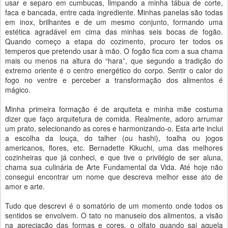
usar e separo em cumbucas, limpando a minha tábua de corte,
faca e bancada, entre cada ingrediente. Minhas panelas são todas
em inox, brilhantes e de um mesmo conjunto, formando uma
estética agradável em cima das minhas seis bocas de fogão.
Quando começo a etapa do cozimento, procuro ter todos os
temperos que pretendo usar à mão. O fogão fica com a sua chama
mais ou menos na altura do “hara”, que segundo a tradição do
extremo oriente é o centro energético do corpo. Sentir o calor do
fogo no ventre e perceber a transformação dos alimentos é
mágico.
Minha primeira formação é de arquiteta e minha mãe costuma
dizer que faço arquitetura de comida. Realmente, adoro arrumar
um prato, selecionando as cores e harmonizando-o. Esta arte inclui
a escolha da louça, do talher (ou hashi), toalha ou jogos
americanos, flores, etc. Bernadette Kikuchi, uma das melhores
cozinheiras que já conheci, e que tive o privilégio de ser aluna,
chama sua culinária de Arte Fundamental da Vida. Até hoje não
consegui encontrar um nome que descreva melhor esse ato de
amor e arte.
Tudo que descrevi é o somatório de um momento onde todos os
sentidos se envolvem. O tato no manuseio dos alimentos, a visão
na apreciação das formas e cores, o olfato quando sai aquela