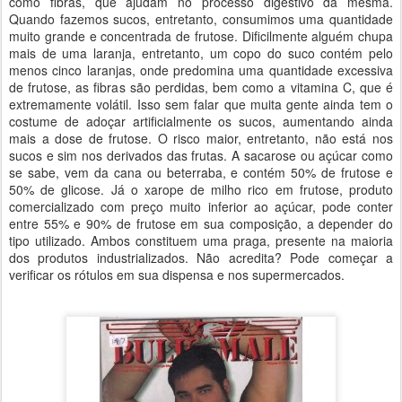
como fibras, que ajudam no processo digestivo da mesma.
Quando fazemos sucos, entretanto, consumimos uma quantidade
muito grande e concentrada de frutose. Dificilmente alguém chupa
mais de uma laranja, entretanto, um copo do suco contém pelo
menos cinco laranjas, onde predomina uma quantidade excessiva
de frutose, as fibras são perdidas, bem como a vitamina C, que é
extremamente volátil. Isso sem falar que muita gente ainda tem o
costume de adoçar artificialmente os sucos, aumentando ainda
mais a dose de frutose. O risco maior, entretanto, não está nos
sucos e sim nos derivados das frutas. A sacarose ou açúcar como
se sabe, vem da cana ou beterraba, e contém 50% de frutose e
50% de glicose. Já o xarope de milho rico em frutose, produto
comercializado com preço muito inferior ao açúcar, pode conter
entre 55% e 90% de frutose em sua composição, a depender do
tipo utilizado. Ambos constituem uma praga, presente na maioria
dos produtos industrializados. Não acredita? Pode começar a
verificar os rótulos em sua dispensa e nos supermercados.