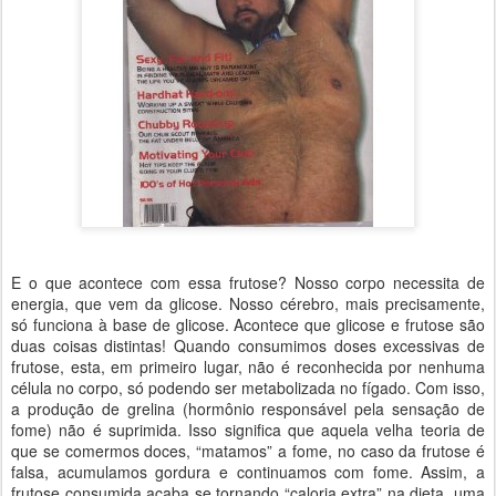
E o que acontece com essa frutose? Nosso corpo necessita de
energia, que vem da glicose. Nosso cérebro, mais precisamente,
só funciona à base de glicose. Acontece que glicose e frutose são
duas coisas distintas! Quando consumimos doses excessivas de
frutose, esta, em primeiro lugar, não é reconhecida por nenhuma
célula no corpo, só podendo ser metabolizada no fígado. Com isso,
a produção de grelina (hormônio responsável pela sensação de
fome) não é suprimida. Isso significa que aquela velha teoria de
que se comermos doces, “matamos” a fome, no caso da frutose é
falsa, acumulamos gordura e continuamos com fome. Assim, a
frutose consumida acaba se tornando “caloria extra” na dieta, uma