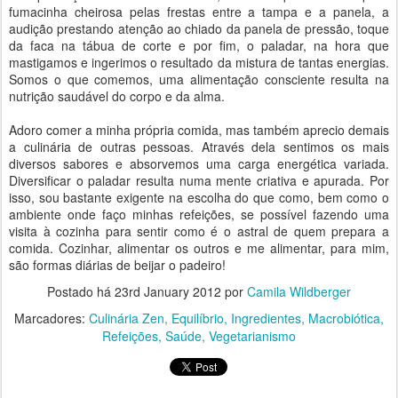
fumacinha cheirosa pelas frestas entre a tampa e a panela, a
audição prestando atenção ao chiado da panela de pressão, toque
da faca na tábua de corte e por fim, o paladar, na hora que
mastigamos e ingerimos o resultado da mistura de tantas energias.
Somos o que comemos, uma alimentação consciente resulta na
nutrição saudável do corpo e da alma.
Adoro comer a minha própria comida, mas também aprecio demais
a culinária de outras pessoas. Através dela sentimos os mais
diversos sabores e absorvemos uma carga energética variada.
Diversificar o paladar resulta numa mente criativa e apurada. Por
isso, sou bastante exigente na escolha do que como, bem como o
ambiente onde faço minhas refeições, se possível fazendo uma
visita à cozinha para sentir como é o astral de quem prepara a
comida. Cozinhar, alimentar os outros e me alimentar, para mim,
são formas diárias de beijar o padeiro!
Postado há
23rd January 2012
por
Camila Wildberger
Marcadores:
Culinária Zen
Equilíbrio
Ingredientes
Macrobiótica
Refeições
Saúde
Vegetarianismo