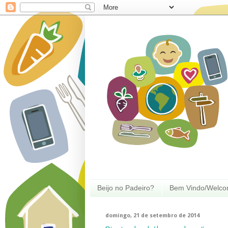
Beijo no Padeiro?
Bem Vindo/Welc
domingo, 21 de setembro de 2014