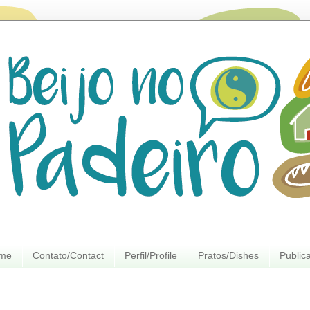
ome
Contato/Contact
Perfil/Profile
Pratos/Dishes
Public