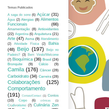
Temas Publicados
Açúcar
(31)
A saga do sono
(6)
Alimentos
Alergias
(8)
Água
(2)
Funcionais
(66)
Amamentação
(8)
Antioxidantes
(22)
Arquitetura
(21)
Argentina
(6)
Arte
(47)
Asma
(9)
Atendimento
Bahia
(2)
Atividade Física
(2)
Beijo
(197)
(48)
Beijo no
Padeiro?
(3)
Bem Vindo/Welcome
Bioquímica
(36)
Brasil
(24)
(7)
Bronquite
(9)
Cálcio
(9)
Camila
(176)
Câncer
(28)
Carboidrato
(34)
Carreira
(28)
Colaborações
(125)
Comportamento
(191)
Contos
Contato/Contact
(1)
(10)
Corpo
(6)
crônicas
(1)
Culinária Zen
Crudivorismo
(7)