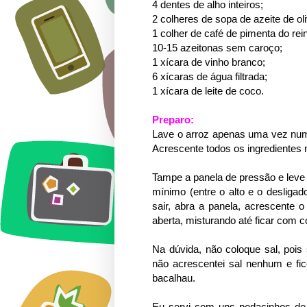
4 dentes de alho inteiros;
2 colheres de sopa de azeite de ol
1 colher de café de pimenta do rei
10-15 azeitonas sem caroço;
1 xícara de vinho branco;
6 xícaras de água filtrada;
1 xícara de leite de coco.
Preparo:
Lave o arroz apenas uma vez numa
Acrescente todos os ingredientes 
Tampe a panela de pressão e leve a
mínimo (entre o alto e o desliga
sair, abra a panela, acrescente 
aberta, misturando até ficar com co
Na dúvida, não coloque sal, pois
não acrescentei sal nenhum e fi
bacalhau.
Eu servi com uns pedacinhos de