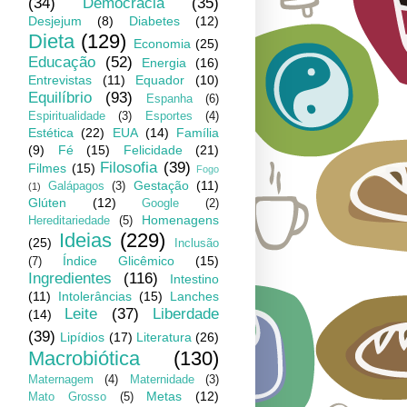
(34)
Democracia
(35)
Desjejum
(8)
Diabetes
(12)
Dieta
(129)
Economia
(25)
Educação
(52)
Energia
(16)
Entrevistas
(11)
Equador
(10)
Equilíbrio
(93)
Espanha
(6)
Espiritualidade
(3)
Esportes
(4)
Estética
(22)
EUA
(14)
Família
(9)
Fé
(15)
Felicidade
(21)
Filosofia
(39)
Filmes
(15)
Fogo
Gestação
(11)
Galápagos
(3)
(1)
Glúten
(12)
Google
(2)
Homenagens
Hereditariedade
(5)
Ideias
(229)
(25)
Inclusão
Índice Glicêmico
(15)
(7)
Ingredientes
(116)
Intestino
(11)
Intolerâncias
(15)
Lanches
Leite
(37)
Liberdade
(14)
(39)
Lipídios
(17)
Literatura
(26)
Macrobiótica
(130)
Maternagem
(4)
Maternidade
(3)
Metas
(12)
Mato Grosso
(5)