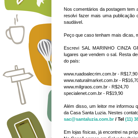
Nos comentários da postagem tem a
resolvi fazer mais uma publicação 
saudável.
Peço que caso tenham mais dicas, me
Escrevi SAL MARINHO CINZA G
lugares que vendem o sal. Resta des
do país:
www.ruadoalecrim.com.br - R$17,90
www.naturalmarket.com.br - R$16,7
www.milgraos.com.br - R$24,70
specialenet.com.br - R$19,90
Além disso, um leitor me informou 
da Casa Santa Luzia. Nestes contat
sac@santaluzia.com.br
/
Tel
(11) 3
Em lojas físicas, já encontrei na pr