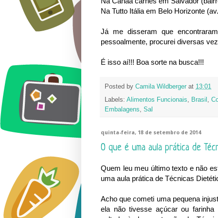
Na Canaã carnes em Salvador (bairro
Na Tutto Itália em Belo Horizonte (a
Já me disseram que encontrara
pessoalmente, procurei diversas vez
É isso aí!!! Boa sorte na busca!!!
Posted by
Camila Wildberger
at
13:01
Labels:
Alimentos Funcionais
,
Brasil
,
Co
Embalagens
,
Sal
quinta-feira, 18 de setembro de 2014
O que é uma aula prática de Técn
Quem leu meu último texto e não est
uma aula prática de Técnicas Dietéti
Acho que cometi uma pequena injusti
ela não tivesse açúcar ou farinha