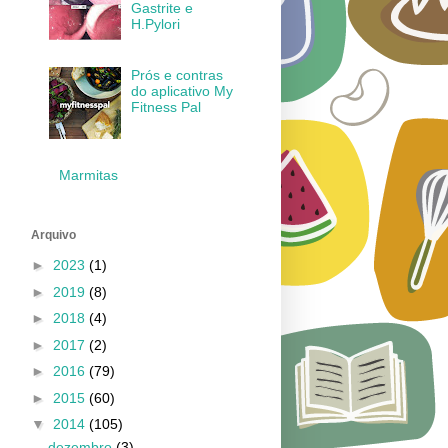
Gastrite e
H.Pylori
Prós e contras
do aplicativo My
Fitness Pal
Marmitas
Arquivo
►
2023
(1)
►
2019
(8)
►
2018
(4)
►
2017
(2)
►
2016
(79)
►
2015
(60)
▼
2014
(105)
dezembro
(3)