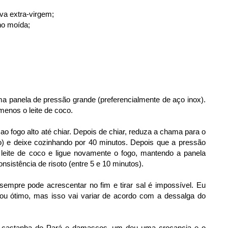
iva extra-virgem;
no moída;
 panela de pressão grande (preferencialmente de aço inox).
menos o leite de coco.
o fogo alto até chiar. Depois de chiar, reduza a chama para o
do) e deixe cozinhando por 40 minutos. Depois que a pressão
o leite de coco e ligue novamente o fogo, mantendo a panela
nsistência de risoto (entre 5 e 10 minutos).
 sempre pode acrescentar no fim e tirar sal é impossível. Eu
cou ótimo, mas isso vai variar de acordo com a dessalga do
 castanha do Pará e damascos, um deu uma crocancia e o