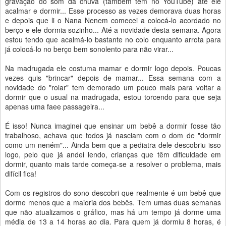
gravação do som da chuva (também tem no YouTube) até ele
acalmar e dormir... Esse processo as vezes demorava duas horas
e depois que li o Nana Nenem comecei a colocá-lo acordado no
berço e ele dormia sozinho... Até a novidade desta semana. Agora
estou tendo que acalmá-lo bastante no colo enquanto arrota para
já colocá-lo no berço bem sonolento para não virar...
Na madrugada ele costuma mamar e dormir logo depois. Poucas
vezes quis "brincar" depois de mamar... Essa semana com a
novidade do "rolar" tem demorado um pouco mais para voltar a
dormir que o usual na madrugada, estou torcendo para que seja
apenas uma faee passageira...
É isso! Nunca imaginei que ensinar um bebê a dormir fosse tão
trabalhoso, achava que todos já nasciam com o dom de "dormir
como um neném"... Ainda bem que a pediatra dele descobriu isso
logo, pelo que já andei lendo, crianças que têm dificuldade em
dormir, quanto mais tarde começa-se a resolver o problema, mais
difícil fica!
Com os registros do sono descobri que realmente é um bebê que
dorme menos que a maioria dos bebês. Tem umas duas semanas
que não atualizamos o gráfico, mas há um tempo já dorme uma
média de 13 a 14 horas ao dia. Para quem já dormiu 8 horas, é