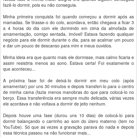
fazê-lo dormir, pois eu não conseguia.
Minha primeira conquista foi quando começou a dormir após as
mamadas. Se tirasse-o do colo, acordava, então chegava a ficar 3
a 4 horas do dia com ele dormindo em cima da almofada de
amamentação, comigo sentada, imóvel! Estava fazendo qualquer
negócio para ele dormir durante o dia, para se acalmar um pouco
e dar um pouco de descanso para mim e meus ouvidos.
Minha ideia era que quanto mais ele dormisse, mais calmo ficaria e
assim resistiria menos ao sono. Estava certa! Foi exatamente o
que aconteceu...
A próxima fase foi de deixá-lo dormir em meu colo (após
amamentar) por uns 30 minutos e depois transferi-lo para o centro
de minha cama (fazia menos manobras do que para colocá-lo no
berço. Essa transferência era sempre muito delicada, várias vezes
ele acordava e não voltava a dormir de jeito nenhum.
Depois houve uma fase (durou uns 10 dias) de colocá-lo para
dormir balançando o carrinho ao som do útero materno (tem no
YouTube). Só que as vezes a gravação parava do nada e depois
essa técnica passou na não funcionar mais...