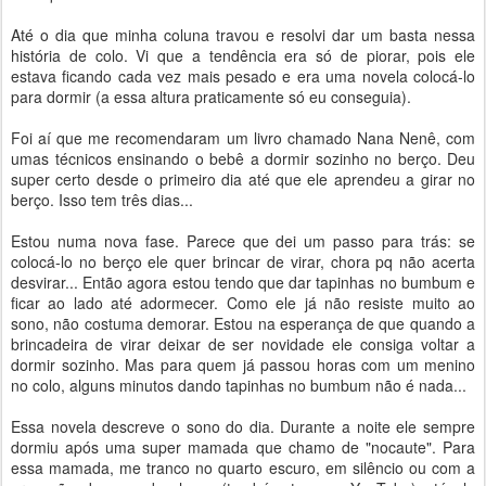
Até o dia que minha coluna travou e resolvi dar um basta nessa
história de colo. Vi que a tendência era só de piorar, pois ele
estava ficando cada vez mais pesado e era uma novela colocá-lo
para dormir (a essa altura praticamente só eu conseguia).
Foi aí que me recomendaram um livro chamado Nana Nenê, com
umas técnicos ensinando o bebê a dormir sozinho no berço. Deu
super certo desde o primeiro dia até que ele aprendeu a girar no
berço. Isso tem três dias...
Estou numa nova fase. Parece que dei um passo para trás: se
colocá-lo no berço ele quer brincar de virar, chora pq não acerta
desvirar... Então agora estou tendo que dar tapinhas no bumbum e
ficar ao lado até adormecer. Como ele já não resiste muito ao
sono, não costuma demorar. Estou na esperança de que quando a
brincadeira de virar deixar de ser novidade ele consiga voltar a
dormir sozinho. Mas para quem já passou horas com um menino
no colo, alguns minutos dando tapinhas no bumbum não é nada...
Essa novela descreve o sono do dia. Durante a noite ele sempre
dormiu após uma super mamada que chamo de "nocaute". Para
essa mamada, me tranco no quarto escuro, em silêncio ou com a