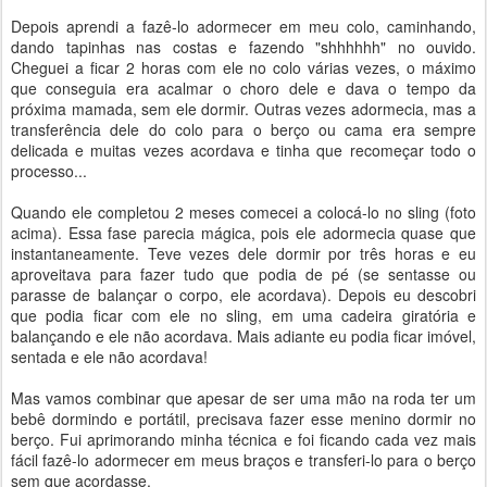
Depois aprendi a fazê-lo adormecer em meu colo, caminhando,
dando tapinhas nas costas e fazendo "shhhhhh" no ouvido.
Cheguei a ficar 2 horas com ele no colo várias vezes, o máximo
que conseguia era acalmar o choro dele e dava o tempo da
próxima mamada, sem ele dormir. Outras vezes adormecia, mas a
transferência dele do colo para o berço ou cama era sempre
delicada e muitas vezes acordava e tinha que recomeçar todo o
processo...
Quando ele completou 2 meses comecei a colocá-lo no sling (foto
acima). Essa fase parecia mágica, pois ele adormecia quase que
instantaneamente. Teve vezes dele dormir por três horas e eu
aproveitava para fazer tudo que podia de pé (se sentasse ou
parasse de balançar o corpo, ele acordava). Depois eu descobri
que podia ficar com ele no sling, em uma cadeira giratória e
balançando e ele não acordava. Mais adiante eu podia ficar imóvel,
sentada e ele não acordava!
Mas vamos combinar que apesar de ser uma mão na roda ter um
bebê dormindo e portátil, precisava fazer esse menino dormir no
berço. Fui aprimorando minha técnica e foi ficando cada vez mais
fácil fazê-lo adormecer em meus braços e transferi-lo para o berço
sem que acordasse.