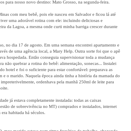
mos para nosso novo destino: Mato Grosso, na segunda-feira.
inas com meu bebê, pois ele nasceu em Salvador e ficou lá até
iver uma adorável rotina com ele: incluindo deliciosas e
eira da Lagoa, a mesma onde curti minha barriga crescer durante
so, no dia 17 de agosto. Em uma semana encontrei apartamento e
vés de uma agência local, a Mary Help. Outra sorte foi que o apê
tava hospedada. Então conseguia supervisionar toda a mudança
a não quebrar a rotina do bebê: alimentação, sonecas... Instalei
o hotel e foi o suficiente para estar confortável: preparava as
im e o marido. Naquela época ainda tinha a história da mamada do
, impreterivelmente, ordenhava pela manhã 250ml de leite para
oite.
ade já estava completamente instalada: todas as caixas
estão de sobrevivência no MT) comprados e instalados, internet
 era habitada há séculos.
 meu marido estava num ritmo frenético de trabalho, chegando