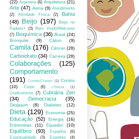
(22)
Arquitetura
(21)
Argentina
(6)
Arte
(47)
Asma
(9)
Atendimento
Bahia
(2)
Atividade Física
(2)
Beijo
(197)
(48)
Beijo no
Padeiro?
(3)
Bem Vindo/Welcome
Bioquímica
(36)
Brasil
(24)
(7)
Bronquite
(9)
Cálcio
(9)
Camila
(176)
Câncer
(28)
Carboidrato
(34)
Carreira
(28)
Colaborações
(125)
Comportamento
(191)
Contos
Contato/Contact
(1)
(10)
Corpo
(6)
crônicas
(1)
Culinária Zen
Crudivorismo
(7)
(34)
Democracia
(35)
Desjejum
(8)
Diabetes
(12)
Dieta
(129)
Economia
(25)
Educação
(52)
Energia
(16)
Entrevistas
(11)
Equador
(10)
Equilíbrio
(93)
Espanha
(6)
Espiritualidade
(3)
Esportes
(4)