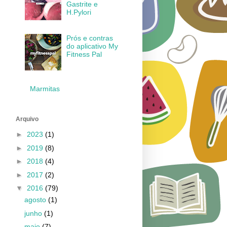
Gastrite e
H.Pylori
Prós e contras
do aplicativo My
Fitness Pal
Marmitas
Arquivo
►
2023
(1)
►
2019
(8)
►
2018
(4)
►
2017
(2)
▼
2016
(79)
agosto
(1)
junho
(1)
maio
(7)