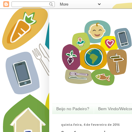
Beijo no Padeiro?
Bem Vindo/Welc
quinta-feira, 4 de fevereiro de 2016