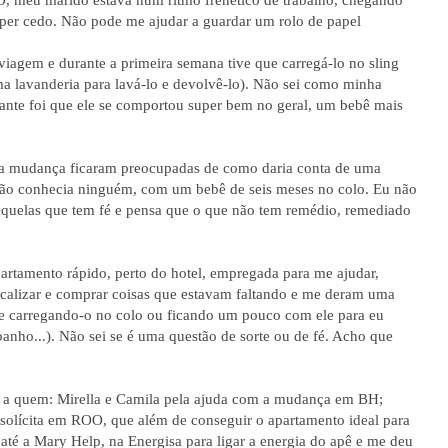
per cedo. Não pode me ajudar a guardar um rolo de papel
viagem e durante a primeira semana tive que carregá-lo no sling
uma lavanderia para lavá-lo e devolvê-lo). Não sei como minha
ante foi que ele se comportou super bem no geral, um bebê mais
a mudança ficaram preocupadas de como daria conta de uma
ão conhecia ninguém, com um bebê de seis meses no colo.
Eu não
uelas que tem fé e pensa que o que não tem remédio, remediado
artamento rápido, perto do hotel, empregada para me ajudar,
ocalizar e comprar coisas que estavam faltando e me deram uma
e carregando-o no colo ou ficando um pouco com ele para eu
nho...). Não sei se é uma questão de sorte ou de fé. Acho que
e a quem: Mirella e Camila pela ajuda com a mudança em BH;
 solícita em ROO, que além de conseguir o apartamento ideal para
até a Mary Help, na Energisa para ligar a energia do apê e me deu