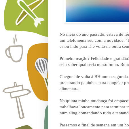
No meio do ano passado, estava de fé
um telefonema seu com a novidade: "Fu
estou indo para lá e volto na outra s
Primeira reação? Felicidade e gratidão
sem saber qual seria nosso rumo. Ron
Cheguei de volta à BH numa segunda-fe
preparando papinhas para congelar pr
alimentar...
Na quinta minha mudança foi empacot
trabalhava loucamente para terminar t
num sling comandando tudo e tentando 
Passamos o final de semana em um hot