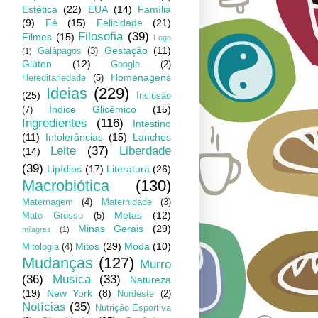
Estética
(22)
EUA
(14)
Família
(9)
Fé
(15)
Felicidade
(21)
Filosofia
(39)
Filmes
(15)
Fogo
Gestação
(11)
Galápagos
(3)
(1)
Glúten
(12)
Google
(2)
Homenagens
Hereditariedade
(5)
Ideias
(229)
(25)
Inclusão
Índice Glicêmico
(15)
(7)
Ingredientes
(116)
Intestino
(11)
Intolerâncias
(15)
Lanches
Leite
(37)
Liberdade
(14)
(39)
Lipídios
(17)
Literatura
(26)
Macrobiótica
(130)
Maternagem
(4)
Maternidade
(3)
Metas
(12)
Mato Grosso
(5)
Minas Gerais
(29)
milagres
(1)
Mitos
(29)
Moda
(10)
Mitologia
(4)
Mudanças
(127)
Murro
(36)
Musica
(33)
Natureza
(19)
New York
(8)
Nordeste
(2)
Notícias
(35)
Nutrição Esportiva