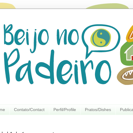
ome
Contato/Contact
Perfil/Profile
Pratos/Dishes
Public