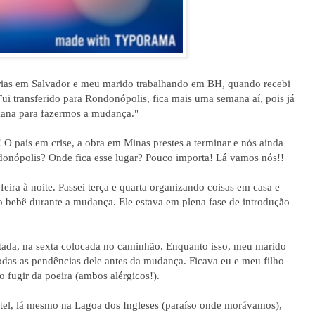
rias em Salvador e meu marido trabalhando em BH, quando recebi
i transferido para Rondonópolis, fica mais uma semana aí, pois já
emana para fazermos a mudança."
! O país em crise, a obra em Minas prestes a terminar e nós ainda
donópolis? Onde fica esse lugar? Pouco importa! Lá vamos nós!!
ira à noite. Passei terça e quarta organizando coisas em casa e
o bebê durante a mudança. Ele estava em plena fase de introdução
ada, na sexta colocada no caminhão. Enquanto isso, meu marido
odas as pendências dele antes da mudança. Ficava eu e meu filho
fugir da poeira (ambos alérgicos!).
el, lá mesmo na Lagoa dos Ingleses (paraíso onde morávamos),