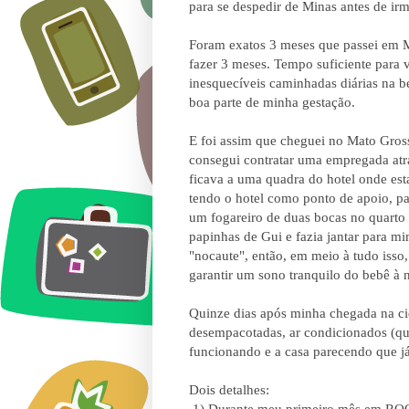
para se despedir de Minas antes de ir
Foram exatos 3 meses que passei em M
fazer 3 meses. Tempo suficiente para v
inesquecíveis caminhadas diárias na b
boa parte de minha gestação.
E foi assim que cheguei no Mato Gros
consegui contratar uma empregada atra
ficava a uma quadra do hotel onde es
tendo o hotel como ponto de apoio, par
um fogareiro de duas bocas no quarto d
papinhas de Gui e fazia jantar para m
"nocaute", então, em meio à tudo isso
garantir um sono tranquilo do bebê à n
Quinze dias após minha chegada na cid
desempacotadas, ar condicionados (qu
funcionando e a casa parecendo que já
Dois detalhes:
1) Durante meu primeiro mês em ROO,