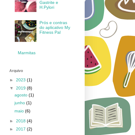
Gastrite e
H.Pylori
Prós e contras
do aplicativo My
Fitness Pal
Marmitas
Arquivo
►
2023
(1)
▼
2019
(8)
agosto
(1)
junho
(1)
maio
(6)
►
2018
(4)
►
2017
(2)