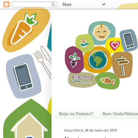
Beijo no Padeiro?
Bem Vindo/Welc
terça-feira, 28 de maio de 2019