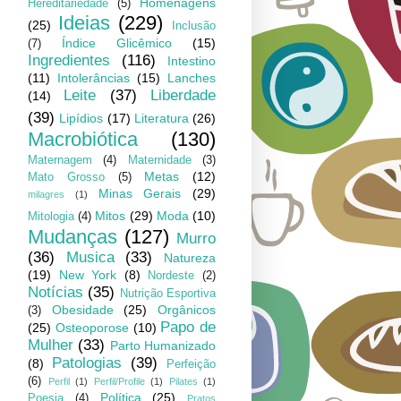
Homenagens
Hereditariedade
(5)
Ideias
(229)
(25)
Inclusão
Índice Glicêmico
(15)
(7)
Ingredientes
(116)
Intestino
(11)
Intolerâncias
(15)
Lanches
Leite
(37)
Liberdade
(14)
(39)
Lipídios
(17)
Literatura
(26)
Macrobiótica
(130)
Maternagem
(4)
Maternidade
(3)
Metas
(12)
Mato Grosso
(5)
Minas Gerais
(29)
milagres
(1)
Mitos
(29)
Moda
(10)
Mitologia
(4)
Mudanças
(127)
Murro
(36)
Musica
(33)
Natureza
(19)
New York
(8)
Nordeste
(2)
Notícias
(35)
Nutrição Esportiva
Obesidade
(25)
Orgânicos
(3)
Papo de
(25)
Osteoporose
(10)
Mulher
(33)
Parto Humanizado
Patologias
(39)
(8)
Perfeição
(6)
Perfil
(1)
Perfil/Profile
(1)
Pilates
(1)
Política
(25)
Poesia
(4)
Pratos