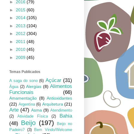
►
2016
(79)
►
2015
(60)
►
2014
(105)
►
2013
(104)
►
2012
(304)
►
2011
(48)
►
2010
(45)
►
2009
(45)
Temas Publicados
Açúcar
(31)
A saga do sono
(6)
Alimentos
Alergias
(8)
Água
(2)
Funcionais
(66)
Amamentação
(8)
Antioxidantes
(22)
Arquitetura
(21)
Argentina
(6)
Arte
(47)
Asma
(9)
Atendimento
Bahia
(2)
Atividade Física
(2)
Beijo
(197)
(48)
Beijo no
Padeiro?
(3)
Bem Vindo/Welcome