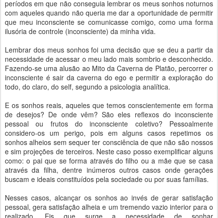
períodos em que não conseguia lembrar os meus sonhos noturnos
com aqueles quando não queria me dar a oportunidade de permitir
que meu inconsciente se comunicasse comigo, como uma forma
ilusória de controle (inconsciente) da minha vida.
Lembrar dos meus sonhos foi uma decisão que se deu a partir da
necessidade de acessar o meu lado mais sombrio e desconhecido.
Fazendo-se uma alusão ao Mito da Caverna de Platão, percorrer o
inconsciente é sair da caverna do ego e permitir a exploração do
todo, do claro, do self, segundo a psicologia analítica.
E os sonhos reais, aqueles que temos conscientemente em forma
de desejos? De onde vêm? São eles reflexos do inconsciente
pessoal ou frutos do inconsciente coletivo? Pessoalmente
considero-os um perigo, pois em alguns casos repetimos os
sonhos alheios sem sequer ter consciência de que não são nossos
e sim projeções de terceiros. Neste caso posso exemplificar alguns
como: o pai que se forma através do filho ou a mãe que se casa
através da filha, dentre inúmeros outros casos onde gerações
buscam e ideais constituídos pela sociedade ou por suas famílias.
Nesses casos, alcançar os sonhos ao invés de gerar satisfação
pessoal, gera satisfação alheia e um tremendo vazio interior para o
realizado. Eis que surge a necessidade de sonhar