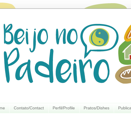
ome
Contato/Contact
Perfil/Profile
Pratos/Dishes
Public