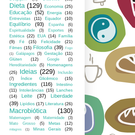
Dieta
(129)
Economia
(25)
Educação
(52)
Energia
(16)
Entrevistas
(11)
Equador
(10)
Equilíbrio
(93)
Espanha
(6)
Espiritualidade
(3)
Esportes
(4)
Estética
(22)
EUA
(14)
Família
(9)
Fé
(15)
Felicidade
(21)
Filosofia
(39)
Filmes
(15)
Fogo
Gestação
(11)
Galápagos
(3)
(1)
Glúten
(12)
Google
(2)
Homenagens
Hereditariedade
(5)
Ideias
(229)
(25)
Inclusão
Índice Glicêmico
(15)
(7)
Ingredientes
(116)
Intestino
(11)
Intolerâncias
(15)
Lanches
Leite
(37)
Liberdade
(14)
(39)
Lipídios
(17)
Literatura
(26)
Macrobiótica
(130)
Maternagem
(4)
Maternidade
(3)
Metas
(12)
Mato Grosso
(5)
Minas Gerais
(29)
milagres
(1)