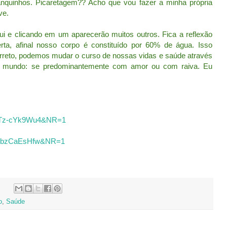
nquinhos. Picaretagem?? Acho que vou fazer a minha própria
ve.
ui e clicando em um aparecerão muitos outros. Fica a reflexão
rta, afinal nosso corpo é constituído por 60% de água. Isso
correto, podemos mudar o curso de nossas vidas e saúde através
 mundo: se predominantemente com amor ou com raiva. Eu
=HTz-cYk9Wu4&NR=1
=4sbzCaEsHfw&NR=1
o
,
Saúde