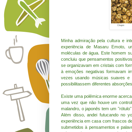
Minha admiração pela cultura e inte
experiência de Masaru Emoto, um 
moléculas de água. Este homem su
concluiu que pensamentos positivo
se organizavam em cristais com fo
à emoções negativas formavam imag
vezes usando músicas suaves e ca
possibilitassem diferentes absorçõ
Existe uma polêmica enorme acerca d
uma vez que não houve um controle 
malandro, o japonês tem um "rótulo" 
Além disso, andei futucando no yo
experiência em casa com frascos de 
submetidos à pensamentos e palavr