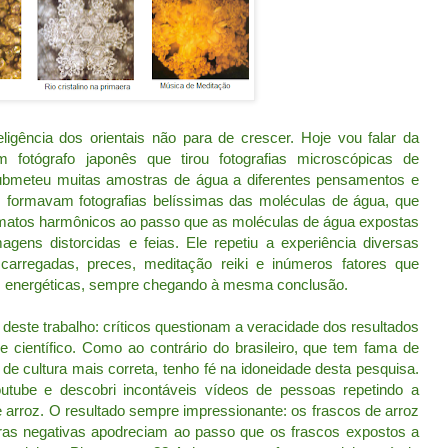
ligência dos orientais não para de crescer. Hoje vou falar da
fotógrafo japonês que tirou fotografias microscópicas de
bmeteu muitas amostras de água a diferentes pensamentos e
s formavam fotografias belíssimas das moléculas de água, que
rmatos harmônicos ao passo que as moléculas de água expostas
ens distorcidas e feias. Ele repetiu a experiência diversas
rregadas, preces, meditação reiki e inúmeros fatores que
es energéticas, sempre chegando à mesma conclusão.
este trabalho: críticos questionam a veracidade dos resultados
científico. Como ao contrário do brasileiro, que tem fama de
de cultura mais correta, tenho fé na idoneidade desta pesquisa.
utube e descobri incontáveis vídeos de pessoas repetindo a
arroz. O resultado sempre impressionante: os frascos de arroz
as negativas apodreciam ao passo que os frascos expostos a