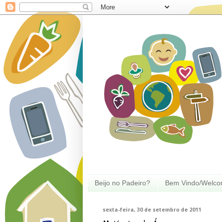
Beijo no Padeiro?
Bem Vindo/Welc
sexta-feira, 30 de setembro de 2011