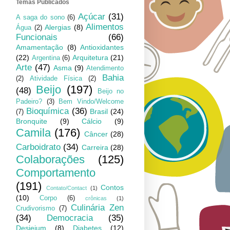
Temas Publicados
Açúcar
(31)
A saga do sono
(6)
Alimentos
Alergias
(8)
Água
(2)
Funcionais
(66)
Amamentação
(8)
Antioxidantes
(22)
Arquitetura
(21)
Argentina
(6)
Arte
(47)
Asma
(9)
Atendimento
Bahia
(2)
Atividade Física
(2)
Beijo
(197)
(48)
Beijo no
Padeiro?
(3)
Bem Vindo/Welcome
Bioquímica
(36)
Brasil
(24)
(7)
Bronquite
(9)
Cálcio
(9)
Camila
(176)
Câncer
(28)
Carboidrato
(34)
Carreira
(28)
Colaborações
(125)
Comportamento
(191)
Contos
Contato/Contact
(1)
(10)
Corpo
(6)
crônicas
(1)
Culinária Zen
Crudivorismo
(7)
(34)
Democracia
(35)
Desjejum
(8)
Diabetes
(12)