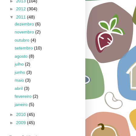
►
2013
(104)
►
2012
(304)
▼
2011
(48)
dezembro
(6)
novembro
(2)
outubro
(4)
setembro
(10)
agosto
(8)
julho
(2)
junho
(3)
maio
(3)
abril
(3)
fevereiro
(2)
janeiro
(5)
►
2010
(45)
►
2009
(45)