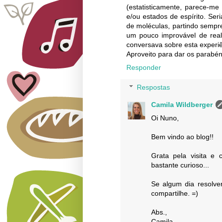
(estatisticamente, parece-me
e/ou estados de espírito. Ser
de moléculas, partindo sempr
um pouco improvável de reali
conversava sobre esta experi
Aproveito para dar os parabéns
Responder
Respostas
Camila Wildberger
Oi Nuno,
Bem vindo ao blog!!
Grata pela visita e 
bastante curioso...
Se algum dia resolve
compartilhe. =)
Abs.,
Camila