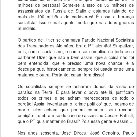
milhões de pessoas! Some-se a isso os 35 milhões de
assassinatos da Russia de Stalin e estamos falando de
mais de 100 milhões de cadáveres! É essa a herança
socialista! Isso é mais gente morta que nas duas guerras
mundiais.
O partido de Hitler se chamava Partido Nacional Socialista
dos Trabalhadores Alemães. Era o PT alemão! Simpatizar,
pois, com o socialismo, é como ser cúmplice de toda essa
barbárie! Dizer que não é bem assim, que a coisa não foi
bem entendida, que é preciso uma nova chance, é a
desculpa que, historicamente, sempre foi usada entre uma
matança e outra. Portanto, caiam fora disso!
Os socialistas sempre se acharam donos da visão do
paraíso na Terra. E para levar o povo até lá, justificam
todos os crimes e se acham merecedores de todo o
perdão! Assim inventaram o "crime político" que, mesmo de
morte, eles acham que podem cometer, sem receber
punição. Lembram-se do caso do assassino Cesare Battisti,
que o PT quis manter no Brasil? Pois essa gente é assim...
Nos anos sessenta, José Dirceu, José Genoíno, Paulo