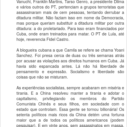
Vanuchi, Franklin Martins, Tarso Genro, a presidente Dilma
e vários outros do PT, pertenciam a grupos terroristas que
assassinaram mais de cem pessoas, tentando derrubar a
ditadura militar. Não faziam isso em nome da Democracia,
mas porque queriam substituir a ditadura militar por outra
ditadura: a do proletariado. Para isso eram financiados por
Cuba, onde eram treinados para matar. O PT de Lula, até
hoje, reverencia Fidel Castro.
A blogueira cubana a que Camila se refere se chama Yoani
Sanchez. Foi presa cerca de duas ou três semanas atrás
por acusar as violações aos direitos humanos em Cuba. Já
havia sido espancada antes. Lá não há liberdade de
pensamento e expressão. Socialismo e liberdade são
coisas que não se misturam.
As experiências socialistas, sempre acabaram em miséria e
tirania. E a China resolveu manter a tirania e adotar o
capitalismo, privilegiando os membros do Partido
Comunista Chinês e seus filhos, em sociedade com o
estado que controlam. Essa gente se tornou bilionária! Os
setenta políticos mais ricos da China detém uma fortuna
maior que a de todos os políticos americanos (podem
pesquisar). E em vinte anos, sem assassinatos em massa,