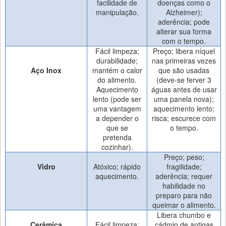
facilidade de
doenças como o
manipulação.
Alzheimer);
aderência; pode
alterar sua forma
com o tempo.
Fácil limpeza;
Preço; libera níquel
durabilidade;
nas primeiras vezes
Aço Inox
mantém o calor
que são usadas
do alimento.
(deve-se ferver 3
Aquecimento
águas antes de usar
lento (pode ser
uma panela nova);
uma vantagem
aquecimento lento;
a depender o
risca; escurece com
que se
o tempo.
pretenda
cozinhar).
Preço; peso;
Vidro
Atóxico; rápido
fragilidade;
aquecimento.
aderência; requer
habilidade no
preparo para não
queimar o alimento.
Libera chumbo e
Cerâmica
Fácil limpeza;
cádmio de antigas