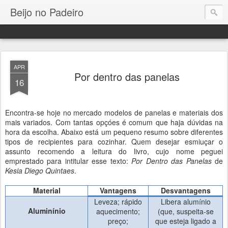
Beijo no Padeiro
APR
Por dentro das panelas
16
Encontra-se hoje no mercado modelos de panelas e materiais dos
mais variados. Com tantas opçóes é comum que haja dúvidas na
hora da escolha. Abaixo está um pequeno resumo sobre diferentes
tipos de recipientes para cozinhar. Quem desejar esmiuçar o
assunto recomendo a leitura do livro, cujo nome peguei
emprestado para intitular esse texto:
Por Dentro das Panelas
de
Kesia Diego Quintaes
.
Material
Vantagens
Desvantagens
Leveza; rápido
Libera alumínio
Aluminínio
aquecimento;
(que, suspeita-se
preço;
que esteja ligado a