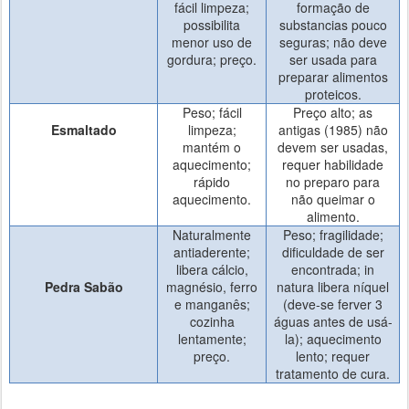
fácil limpeza;
formação de
possibilita
substancias pouco
menor uso de
seguras; não deve
gordura; preço.
ser usada para
preparar alimentos
proteicos.
Peso; fácil
Preço alto; as
Esmaltado
limpeza;
antigas (1985) não
mantém o
devem ser usadas,
aquecimento;
requer habilidade
rápido
no preparo para
aquecimento.
não queimar o
alimento.
Naturalmente
Peso; fragilidade;
antiaderente;
dificuldade de ser
libera cálcio,
encontrada; in
Pedra Sabão
magnésio, ferro
natura libera níquel
e manganês;
(deve-se ferver 3
cozinha
águas antes de usá-
lentamente;
la); aquecimento
preço.
lento; requer
tratamento de cura.