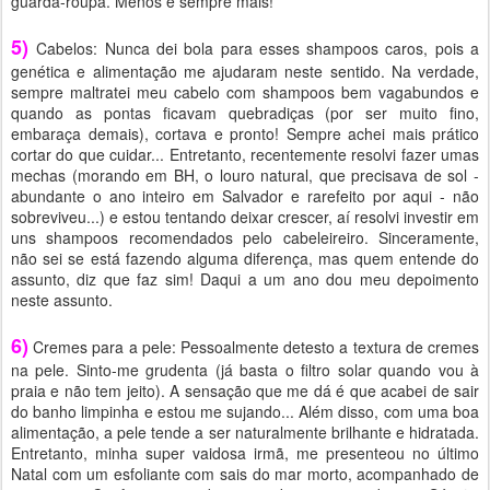
guarda-roupa. Menos é sempre mais!
5)
Cabelos: Nunca dei bola para esses shampoos caros, pois a
genética e alimentação me ajudaram neste sentido. Na verdade,
sempre maltratei meu cabelo com shampoos bem vagabundos e
quando as pontas ficavam quebradiças (por ser muito fino,
embaraça demais), cortava e pronto! Sempre achei mais prático
cortar do que cuidar... Entretanto, recentemente resolvi fazer umas
mechas (morando em BH, o louro natural, que precisava de sol -
abundante o ano inteiro em Salvador e rarefeito por aqui - não
sobreviveu...) e estou tentando deixar crescer, aí resolvi investir em
uns shampoos recomendados pelo cabeleireiro. Sinceramente,
não sei se está fazendo alguma diferença, mas quem entende do
assunto, diz que faz sim! Daqui a um ano dou meu depoimento
neste assunto.
6)
Cremes para a pele: Pessoalmente detesto a textura de cremes
na pele. Sinto-me grudenta (já basta o filtro solar quando vou à
praia e não tem jeito). A sensação que me dá é que acabei de sair
do banho limpinha e estou me sujando... Além disso, com uma boa
alimentação, a pele tende a ser naturalmente brilhante e hidratada.
Entretanto, minha super vaidosa irmã, me presenteou no último
Natal com um esfoliante com sais do mar morto, acompanhado de