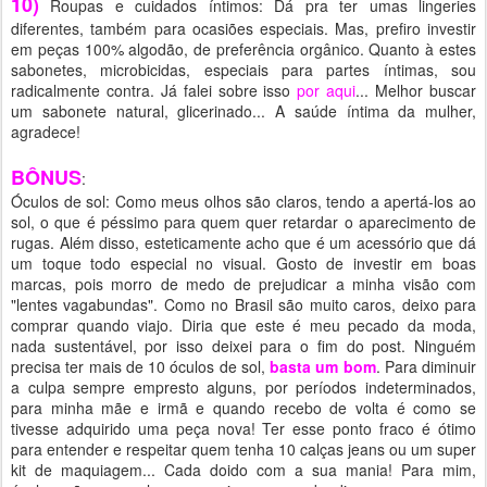
10)
Roupas e cuidados íntimos: Dá pra ter umas lingeries
diferentes, também para ocasiões especiais. Mas, prefiro investir
em peças 100% algodão, de preferência orgânico. Quanto à estes
sabonetes, microbicidas, especiais para partes íntimas, sou
radicalmente contra. Já falei sobre isso
por aqui
... Melhor buscar
um sabonete natural, glicerinado... A saúde íntima da mulher,
agradece!
BÔNUS
:
Óculos de sol: Como meus olhos são claros, tendo a apertá-los ao
sol, o que é péssimo para quem quer retardar o aparecimento de
rugas. Além disso, esteticamente acho que é um acessório que dá
um toque todo especial no visual. Gosto de investir em boas
marcas, pois morro de medo de prejudicar a minha visão com
"lentes vagabundas". Como no Brasil são muito caros, deixo para
comprar quando viajo. Diria que este é meu pecado da moda,
nada sustentável, por isso deixei para o fim do post. Ninguém
precisa ter mais de 10 óculos de sol,
basta um bom
. Para diminuir
a culpa sempre empresto alguns, por períodos indeterminados,
para minha mãe e irmã e quando recebo de volta é como se
tivesse adquirido uma peça nova! Ter esse ponto fraco é ótimo
para entender e respeitar quem tenha 10 calças jeans ou um super
kit de maquiagem... Cada doido com a sua mania! Para mim,