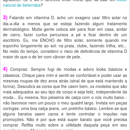
natural de beterraba
?
3)
Falando em vitamina D, acho um exagero usar filtro solar no
dia-a-dia a menos que se esteja fazendo algum tratamento
dermatológico. Muita gente coloca até para ficar em casa, andar
de carro, fazer curtos percursos a pé e ficar dentro de um
escritório. Eu, me ENCHO de filtro solar, somente quando me
exponho longamente ao sol: na praia, clube, fazendo trilha, etc...
No resto do tempo, considero o risco de deficiência de vitamina D
maior do que o de ter com câncer de pele.
4)
Compras: Sempre fugi de modas e adoro looks básicos e
clássicos. Chique para mim é sentir-se confortável e poder usar as
mesmas roupas de dez anos atrás (sinal de que está mantendo a
forma). Descubra as cores que lhe caem bem, os modelos que são
mais adequados ao seu tipo de corpo e seja feliz, independente da
moda... Eu mesma, fico péssima de calça com o cós muito baixo -
não favorece nem um pouco o meu quadril largo. Invista em peças
coringas: uma boa calça jeans, um pretinho básico. Lembre-se que
alguns baratos saem caros e tente controlar o impulso nas
promoções. Não é por que está super barato que você precisa
comprar. Reflita muito sobre a utilidade daquela peça em seu