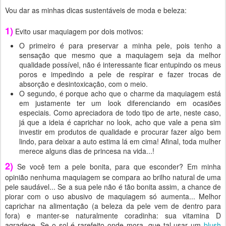
Vou dar as minhas dicas sustentáveis de moda e beleza:
1)
Evito usar maquiagem por dois motivos:
O primeiro é para preservar a minha pele, pois tenho a
sensação que mesmo que a maquiagem seja da melhor
qualidade possível, não é interessante ficar entupindo os meus
poros e impedindo a pele de respirar e fazer trocas de
absorção e desintoxicação, com o meio.
O segundo, é porque acho que o charme da maquiagem está
em justamente ter um look diferenciando em ocasiões
especiais. Como apreciadora de todo tipo de arte, neste caso,
já que a ideia é caprichar no look, acho que vale a pena sim
investir em produtos de qualidade e procurar fazer algo bem
lindo, para deixar a auto estima lá em cima! Afinal, toda mulher
merece alguns dias de princesa na vida...!
2)
Se você tem a pele bonita, para que esconder? Em minha
opinião nenhuma maquiagem se compara ao brilho natural de uma
pele saudável... Se a sua pele não é tão bonita assim, a chance de
piorar com o uso abusivo de maquiagem só aumenta... Melhor
caprichar na alimentação (a beleza da pele vem de dentro para
fora) e manter-se naturalmente coradinha: sua vitamina D
agradece. Se o sol é rarefeito onde mora, que tal usar um
blush